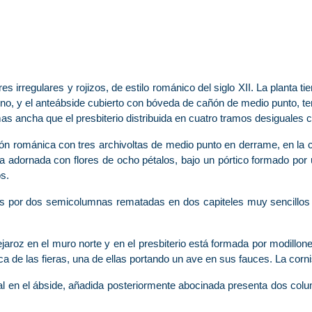
es irregulares y rojizos, de estilo románico del siglo XII. La planta t
rno, y el anteábside cubierto con bóveda de cañón de medio punto, te
s ancha que el presbiterio distribuida en cuatro tramos desiguales 
ción románica con tres archivoltas de medio punto en derrame, en la 
 adornada con flores de ocho pétalos, bajo un pórtico formado po
os.
ores por dos semicolumnas rematadas en dos capiteles muy sencillos 
jaroz en el muro norte y en el presbiterio está formada por modillones
a de las fieras, una de ellas portando un ave en sus fauces. La cornis
ntral en el ábside, añadida posteriormente abocinada presenta dos co