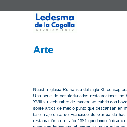
Arte
Nuestra Iglesia Románica del siglo XII consagrad
Una serie de desafortunadas restauraciones no h
XVIII su techumbre de madera se cubrió con bóved
sobre arcos de medio punto que descansan en mén
taller najerense de Francisco de Gurrea de hací
restauración en el año 1991 quedando únicame
sustentan imágenes, el sagrario y poco más; se el