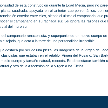
cionalidad de esta construcción durante la Edad Media, pero no pare
 planta cuadrada, apoyada en el anterior cuerpo románico, con e
erenciación exterior entre ellos, siendo el último el campanario, que
econocer el campanario en su fachada sur. Se ignora las razones que
cial del muro sur.
s del campanario renacentista, y superponiendo un nuevo cuerpo de
el tejado, que dota a la torre de una personalidad irrepetible.
 que destaca por ser de una pieza, las imágenes de la Virgen de Led
es clasicistas que estaban en el retablo: Virgen del Rosario, San B
e medio cuerpo y tamaño natural, rococós. Es de destacar también 
ural y otro de la Ascensión de la Virgen a los Cielos.