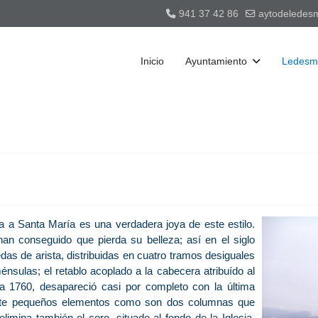
941 37 42 86
aytodelede
Inicio
Ayuntamiento
Ledesma
a a Santa María es una verdadera joya de este estilo.
an conseguido que pierda su belleza; así en el siglo
as de arista, distribuidas en cuatro tramos desiguales
sulas; el retablo acoplado a la cabecera atribuído al
a 1760, desapareció casi por completo con la última
nte pequeños elementos como son dos columnas que
imina también el coro, situado al fondo de la Iglesia,